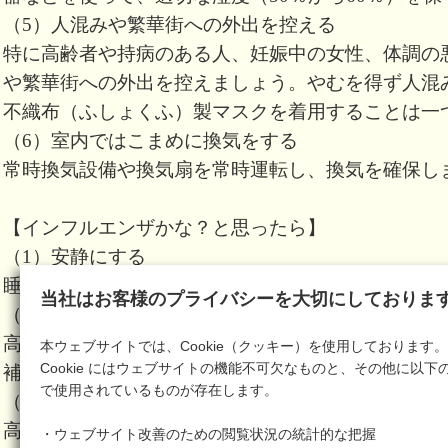
（5）人混みや繁華街への外出を控える
特に高齢者や持病のある人、妊娠中の女性、体調の
や繁華街への外出を控えましょう。やむを得ず人混
不織布（ふしょくふ）製マスクを着用することは一
（6）室内ではこまめに換気をする
常時換気設備や換気扇を常時運転し、換気を確保し
【インフルエンザかな？と思ったら】
（1）安静にする
睡眠を十分にとるなど安静にしましょう。
当社はお客様のプライバシーを大切にしておりま
（2）水分補給
高熱による発汗での脱水症状を予防するために、特
本ウェブサイトでは、Cookie（クッキー）を使用しております。
Cookie にはウェブサイトの機能不可欠なものと、その他に以下
補給が必要です。
で使用されているものが存在します。
（3）具合が悪ければ早めに医療機関へ
高熱が続く、呼吸が苦しい、意識状態がおかしいな
・ウェブサイト改善のための閲覧状況の統計的な把握